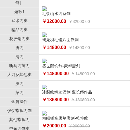
剑）
短款1
毛铁山水四圣剑
武术刀类
￥32000.00
￥32000.00
精品刀类
花纹钢刀类
螭龙羽毛钢八面汉剑
￥14800.00
唐刀
￥14800.00
清刀
斩马刀苗刀
盛世陨铁剑-豪华唐剑
￥148000.00
￥148000.00
大刀及其他类
汉刀
冰裂纹螭龙汉剑 查长伟作品
菜刀
￥136800.00
￥136800.00
金属摆件
仪仗指挥刀剑
精细镂空唐草唐剑-乾坤纹
其他指挥刀
￥20000.00
￥20000.00
中短刀剑类