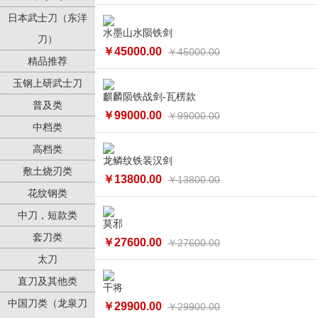
日本武士刀（东洋
水墨山水陨铁剑
刀）
￥45000.00
￥45000.00
精品推荐
玉钢上研武士刀
麒麟陨铁战剑-瓦楞款
普及类
￥99000.00
￥99000.00
中档类
高档类
龙鳞纹铁装汉剑
敷土烧刃类
￥13800.00
￥13800.00
花纹钢类
中刀，短款类
莫邪
套刀类
￥27600.00
￥27600.00
太刀
直刀及其他类
干将
中国刀类（龙泉刀
￥29900.00
￥29900.00