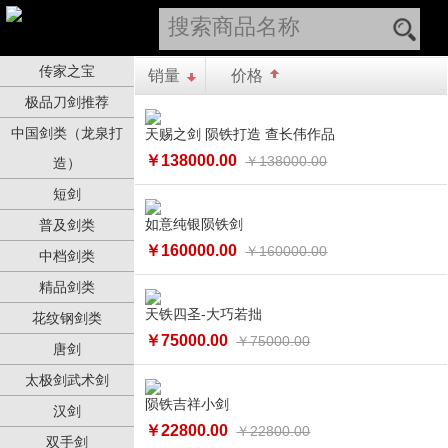
传家之宝
销量
价格
极品刀剑推荐
中国剑类（龙泉打
天赐之剑 陨铁打造 查长伟作品
￥138000.00
￥138000.00
造）
短剑
如意纯银陨铁剑
普及剑类
￥160000.00
￥160000.00
中档剑类
精品剑类
天铁四圣-大巧若拙
花纹钢剑类
￥75000.00
￥75000.00
唐剑
太极剑武术剑
陨铁吉祥小剑
汉剑
￥22800.00
￥22800.00
双手剑